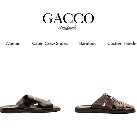
Handmade
Handmade Patina Shoes Crafted in
Women
Cabin Crew Shoes
Barefoot
Custom Hand