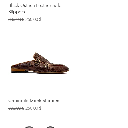
Быстрый просмотр
Black Ostrich Leather Sole
Slippers
Обычная цена
Цена со скидкой
300,00 $
250,00 $
Быстрый просмотр
Crocodile Monk Slippers
Обычная цена
Цена со скидкой
300,00 $
250,00 $