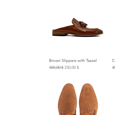
Быстрый просмотр
Brown Slippers with Tassel
C
Обычная цена
Цена со скидкой
О
300,00 $
250,00 $
3