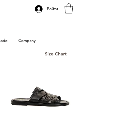
Войти
 Istanbul | Gacco Shoes
made
Company
Size Chart