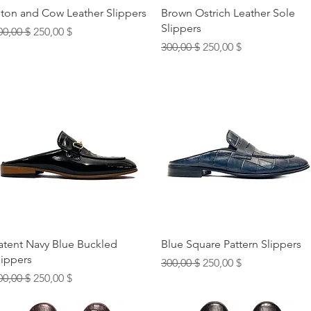
Быстрый просмотр
Быстрый просмотр
iton and Cow Leather Slippers
Brown Ostrich Leather Sole
Slippers
бычная цена
Цена со скидкой
00,00 $
250,00 $
Обычная цена
Цена со скидкой
300,00 $
250,00 $
Быстрый просмотр
Быстрый просмотр
atent Navy Blue Buckled
Blue Square Pattern Slippers
lippers
Обычная цена
Цена со скидкой
300,00 $
250,00 $
бычная цена
Цена со скидкой
00,00 $
250,00 $