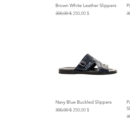
Быстрый просмотр
Brown White Leather Slippers
P
Обычная цена
Цена со скидкой
О
300,00 $
250,00 $
3
Быстрый просмотр
Navy Blue Buckled Slippers
P
S
Обычная цена
Цена со скидкой
300,00 $
250,00 $
О
3