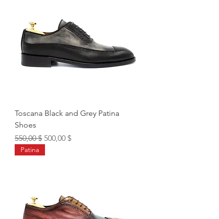
Toscana Black and Grey Patina
Shoes
Обычная цена
Цена со скидкой
550,00 $
500,00 $
Patina