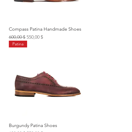
Compass Patina Handmade Shoes
Обычная цена
Цена со скидкой
600,00 $
550,00 $
Patina
Burgundy Patina Shoes