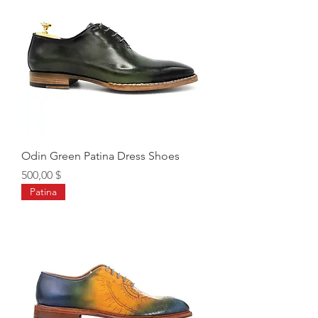
Odin Green Patina Dress Shoes
Цена
500,00 $
Patina