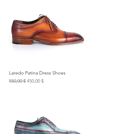
Laredo Patina Dress Shoes
Обычная цена
Цена со скидкой
550,00 $
450,00 $