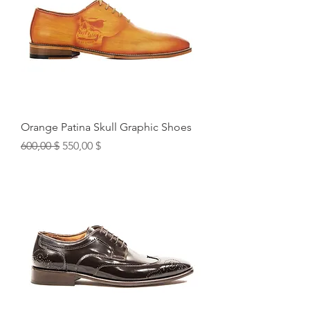
Orange Patina Skull Graphic Shoes
Обычная цена
Цена со скидкой
600,00 $
550,00 $