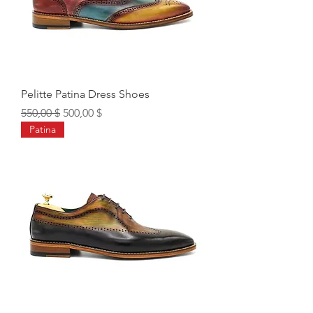
Pelitte Patina Dress Shoes
Обычная цена
Цена со скидкой
550,00 $
500,00 $
Patina