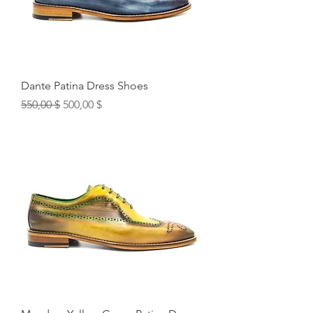
Dante Patina Dress Shoes
Обычная цена
Цена со скидкой
550,00 $
500,00 $