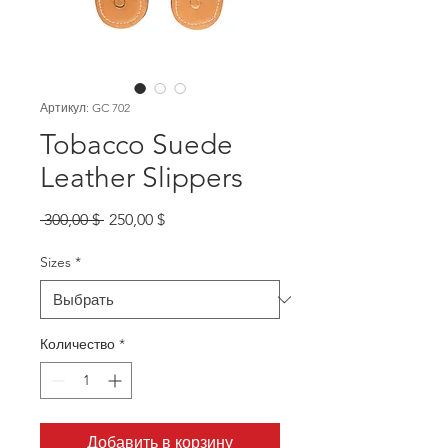
Артикул: GC 702
Tobacco Suede
Leather Slippers
Обычная
Спеццена
 300,00 $ 
250,00 $
цена
Sizes
*
Количество
*
Добавить в корзину