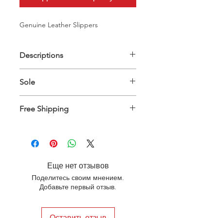
Genuine Leather Slippers
Descriptions
Upper Material: 100% Genuine
Sole
Leather - Inner Material: 100%
Genuine Leather
Genuine Leather
Free Shipping
Shoes will be delivered between 10 to
15 days worldwide
Еще нет отзывов
Поделитесь своим мнением.
Добавьте первый отзыв.
Оставить отзыв