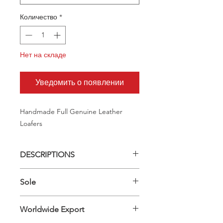
Количество
*
Нет на складе
Уведомить о появлении
Handmade Full Genuine Leather
Loafers
DESCRIPTIONS
Upper Material: 100% Genuine
Sole
Leather - Inner Material: 100%
Genuine Leather
TPU
Worldwide Export
Type B