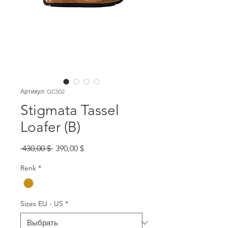
Артикул: GC502
Stigmata Tassel
Loafer (B)
Обычная
Спеццена
 430,00 $ 
390,00 $
цена
Renk
*
Sizes EU - US
*