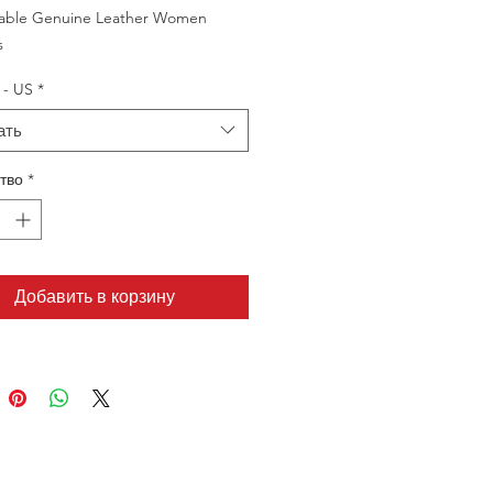
able Genuine Leather Women
s
 - US
*
ать
тво
*
Добавить в корзину