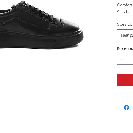
Comfort
Sneaker
Sizes EU
Выбр
Количес