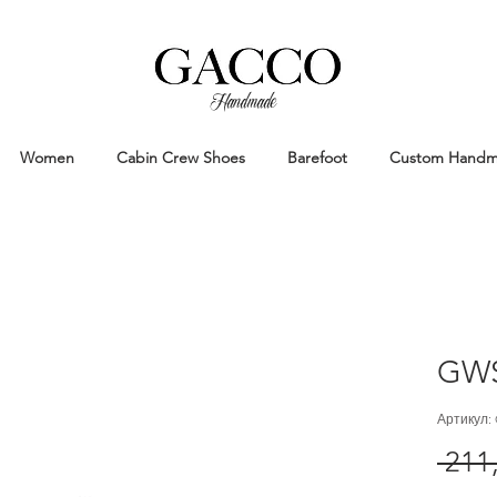
Handmade
Handmade Patina Shoes Crafted in
Women
Cabin Crew Shoes
Barefoot
Custom Hand
GWS
Артикул:
 211