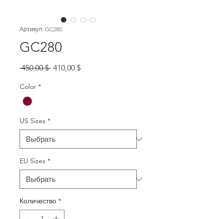
Артикул: GC280
GC280
Обычная
Спеццена
 450,00 $ 
410,00 $
цена
Color
*
US Sizes
*
EU Sizes
*
Количество
*