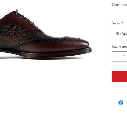
Genuine
Sizes
*
Выбр
Количес