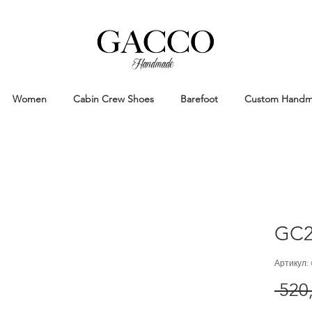
Handmade
Handmade Patina Shoes Crafted in
Women
Cabin Crew Shoes
Barefoot
Custom Hand
GC2
Артикул:
 520