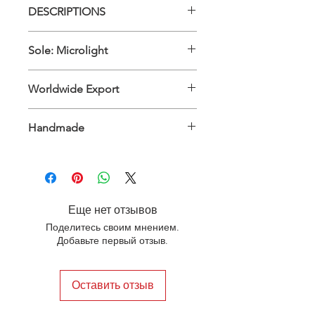
DESCRIPTIONS
Upper Material: 100% Genuine
Sole: Microlight
Leather - Inner Material: 100%
Genuine Leather
Sole: Microlight
Worldwide Export
International
Handmade
Еще нет отзывов
Поделитесь своим мнением.
Добавьте первый отзыв.
Оставить отзыв