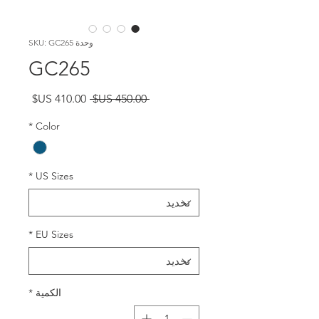
وحدة SKU: GC265
GC265
سعر
سعر
 ‏450.00 US$ 
عادي
البيع
*
Color
*
US Sizes
*
EU Sizes
الكمية
*