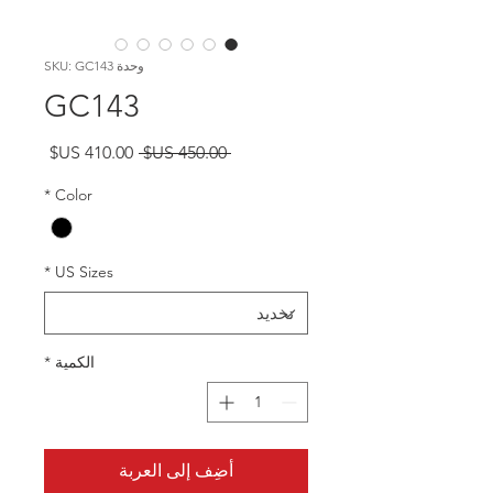
وحدة SKU: GC143
GC143
سعر
سعر
 ‏450.00 US$ 
عادي
البيع
*
Color
*
US Sizes
الكمية
*
أضِف إلى العربة