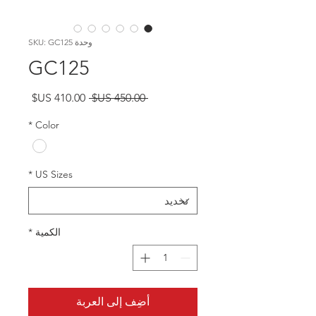
وحدة SKU: GC125
GC125
سعر
سعر
 ‏450.00 US$ 
عادي
البيع
*
Color
*
US Sizes
الكمية
*
أضِف إلى العربة