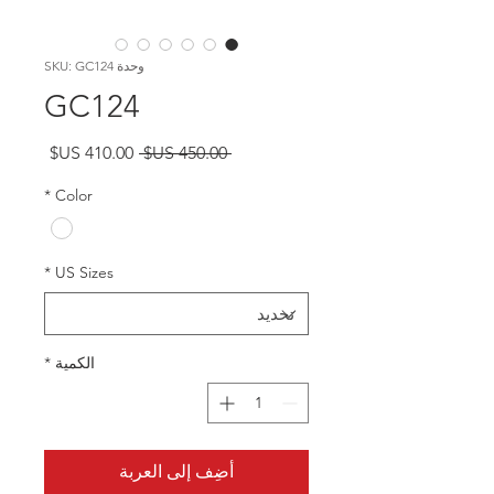
وحدة SKU: GC124
GC124
سعر
سعر
 ‏450.00 US$ 
عادي
البيع
*
Color
*
US Sizes
الكمية
*
أضِف إلى العربة