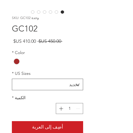
وحدة SKU: GC102
GC102
سعر
سعر
 ‏450.00 US$ 
عادي
البيع
*
Color
*
US Sizes
الكمية
*
أضِف إلى العربة